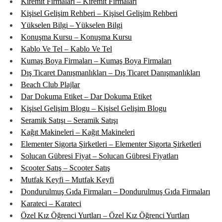
Kiremit Firmaları – Kiremit Firmaları
Kişisel Gelişim Rehberi – Kişisel Gelişim Rehberi
Yükselen Bilgi – Yükselen Bilgi
Konuşma Kursu – Konuşma Kursu
Kablo Ve Tel – Kablo Ve Tel
Kumaş Boya Firmaları – Kumaş Boya Firmaları
Dış Ticaret Danışmanlıkları – Dış Ticaret Danışmanlıkları
Beach Club Plajlar
Dar Dokuma Etiket – Dar Dokuma Etiket
Kişisel Gelişim Blogu – Kişisel Gelişim Blogu
Seramik Satışı – Seramik Satışı
Kağıt Makineleri – Kağıt Makineleri
Elementer Sigorta Şirketleri – Elementer Sigorta Şirketleri
Solucan Gübresi Fiyat – Solucan Gübresi Fiyatları
Scooter Satış – Scooter Satış
Mutfak Keyfi – Mutfak Keyfi
Dondurulmuş Gıda Firmaları – Dondurulmuş Gıda Firmaları
Karateci – Karateci
Özel Kız Öğrenci Yurtları – Özel Kız Öğrenci Yurtları