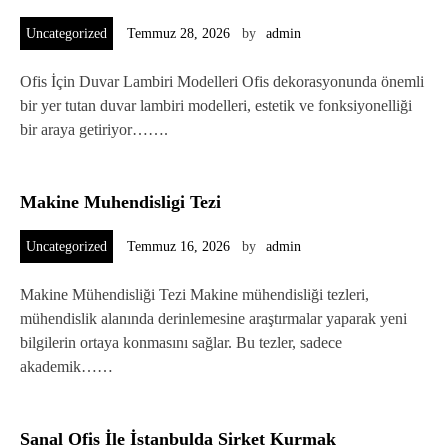
Uncategorized
Temmuz 28, 2026
by
admin
Ofis İçin Duvar Lambiri Modelleri Ofis dekorasyonunda önemli
bir yer tutan duvar lambiri modelleri, estetik ve fonksiyonelliği
bir araya getiriyor…….
Makine Muhendisligi Tezi
Uncategorized
Temmuz 16, 2026
by
admin
Makine Mühendisliği Tezi Makine mühendisliği tezleri,
mühendislik alanında derinlemesine araştırmalar yaparak yeni
bilgilerin ortaya konmasını sağlar. Bu tezler, sadece
akademik……
Sanal Ofis İle İstanbulda Sirket Kurmak