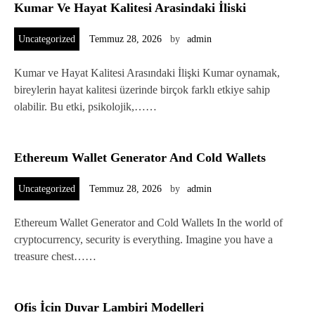
Kumar Ve Hayat Kalitesi Arasindaki İliski
Uncategorized
Temmuz 28, 2026
by
admin
Kumar ve Hayat Kalitesi Arasındaki İlişki Kumar oynamak,
bireylerin hayat kalitesi üzerinde birçok farklı etkiye sahip
olabilir. Bu etki, psikolojik,……
Ethereum Wallet Generator And Cold Wallets
Uncategorized
Temmuz 28, 2026
by
admin
Ethereum Wallet Generator and Cold Wallets In the world of
cryptocurrency, security is everything. Imagine you have a
treasure chest……
Ofis İcin Duvar Lambiri Modelleri