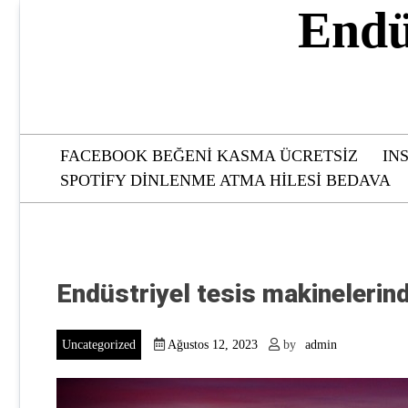
Skip
Endü
to
content
FACEBOOK BEĞENI KASMA ÜCRETSIZ
IN
SPOTIFY DINLENME ATMA HILESI BEDAVA
Endüstriyel tesis makinelerind
Uncategorized
Ağustos 12, 2023
by
admin