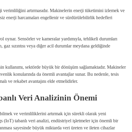
ji verimliliğini artırmasıdır. Makinelerin enerji tüketimini izlemek ve
iz enerji harcamaları engellenir ve sürdürülebilirlik hedefleri
rol oynar. Sensörler ve kameralar yardımıyla, tehlikeli durumları
, gaz sızıntısı veya diğer acil durumlar meydana geldiğinde
inin kullanımı, sektörde büyük bir dönüşüm sağlamaktadır. Makineler
 güvenlik konularında da önemli avantajlar sunar. Bu nedenle, tesis
alı ve rekabet avantajını elde etmelidirler.
banlı Veri Analizinin Önemi
lmek ve verimliliklerini artırmak için sürekli olarak yeni
 (IoT) tabanlı veri analizi, endüstriyel işletmeler için önemli bir
lanması sayesinde büyük miktarda veri üreten ve ileten cihazlar