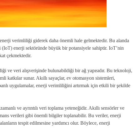
enerji verimliliği giderek daha önemli hale gelmektedir. Bu alanda
i (IoT) enerji sektöründe büyük bir potansiyele sahiptir. IoT’nin
kkat çekmektedir.
diği ve veri alışverişinde bulunabildiği bir ağ yapısıdır. Bu teknoloji,
emli katkılar sunar. Akıllı sayaçlar, ev otomasyon sistemleri,
nlı uygulamalar, enerji verimliliğini artırmak için etkili bir şekilde
zamanlı ve ayrıntılı veri toplama yeteneğidir. Akıllı sensörler ve
mans verileri gibi önemli bilgiler toplanabilir. Bu veriler, enerji
alanların tespit edilmesine yardımcı olur. Böylece, enerji