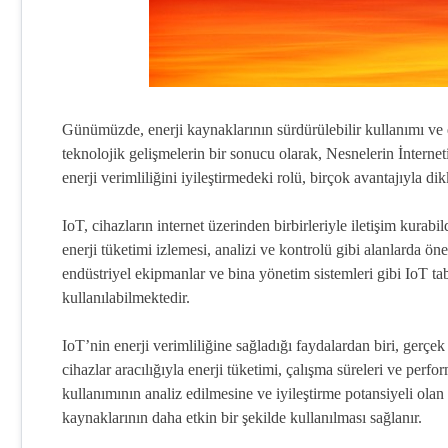
Günümüzde, enerji kaynaklarının sürdürülebilir kullanımı ve 
teknolojik gelişmelerin bir sonucu olarak, Nesnelerin İnternet
enerji verimliliğini iyileştirmedeki rolü, birçok avantajıyla di
IoT, cihazların internet üzerinden birbirleriyle iletişim kurabil
enerji tüketimi izlemesi, analizi ve kontrolü gibi alanlarda ön
endüstriyel ekipmanlar ve bina yönetim sistemleri gibi IoT taba
kullanılabilmektedir.
IoT’nin enerji verimliliğine sağladığı faydalardan biri, gerçek 
cihazlar aracılığıyla enerji tüketimi, çalışma süreleri ve perfor
kullanımının analiz edilmesine ve iyileştirme potansiyeli olan 
kaynaklarının daha etkin bir şekilde kullanılması sağlanır.