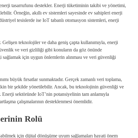
rji tasarrufunu destekler. Enerji tüketiminin takibi ve yönetimi,
ebilir. Örneğin, akıllı ev sistemleri sayesinde ev sahipleri enerji
düstriyel tesislerde ise IoT tabanlı otomasyon sistemleri, enerji
. Gelişen teknolojiler ve daha geniş çapta kullanımıyla, enerji
venlik ve veri gizliliği gibi konuların da göz önünde
 sağlamak için uygun önlemlerin alınması ve veri güvenliği
lanımı büyük fırsatlar sunmaktadır. Gerçek zamanlı veri toplama,
kin bir şekilde yönetilebilir. Ancak, bu teknolojinin güvenliği ve
r. Enerji sektöründe IoT’nin potansiyelinin tam anlamıyla
ndartlaşma çalışmalarının desteklenmesi önemlidir.
lerinin Rolü
yabilmek için dijital dönüşüme uyum sağlamaları hayati önem