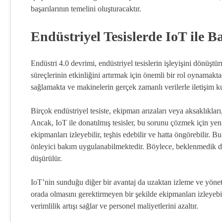
başarılarının temelini oluşturacaktır.
Endüstriyel Tesislerde IoT ile 
Endüstri 4.0 devrimi, endüstriyel tesislerin işleyişini dönüşt
süreçlerinin etkinliğini artırmak için önemli bir rol oynamaktad
sağlamakta ve makinelerin gerçek zamanlı verilerle iletişim
Birçok endüstriyel tesiste, ekipman arızaları veya aksaklıklar
Ancak, IoT ile donatılmış tesisler, bu sorunu çözmek için yeni f
ekipmanları izleyebilir, teşhis edebilir ve hatta öngörebilir. B
önleyici bakım uygulanabilmektedir. Böylece, beklenmedik duru
düşürülür.
IoT’nin sunduğu diğer bir avantaj da uzaktan izleme ve yöneti
orada olmasını gerektirmeyen bir şekilde ekipmanları izleyebi
verimlilik artışı sağlar ve personel maliyetlerini azaltır.