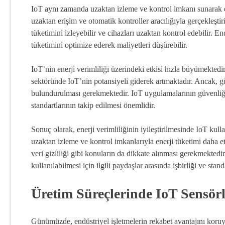
IoT aynı zamanda uzaktan izleme ve kontrol imkanı sunarak ene
uzaktan erişim ve otomatik kontroller aracılığıyla gerçekleştiril
tüketimini izleyebilir ve cihazları uzaktan kontrol edebilir. En
tüketimini optimize ederek maliyetleri düşürebilir.
IoT’nin enerji verimliliği üzerindeki etkisi hızla büyümektedir
sektöründe IoT’nin potansiyeli giderek artmaktadır. Ancak, gü
bulundurulması gerekmektedir. IoT uygulamalarının güvenliği
standartlarının takip edilmesi önemlidir.
Sonuç olarak, enerji verimliliğinin iyileştirilmesinde IoT kul
uzaktan izleme ve kontrol imkanlarıyla enerji tüketimi daha et
veri gizliliği gibi konuların da dikkate alınması gerekmektedi
kullanılabilmesi için ilgili paydaşlar arasında işbirliği ve sta
Üretim Süreçlerinde IoT Sensör
Günümüzde, endüstriyel işletmelerin rekabet avantajını koru