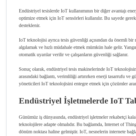
Endüstriyel tesislerde IoT kullanımının bir diğer avantajı ener
optimize etmek için IoT sensörleri kullanılır. Bu sayede gereks
desteklenir.
IoT teknolojisi ayrıca tesis güvenliği açısından da önemli bir 
algılamak ve hızlı müdahale etmek mümkün hale gelir. Yangın
otomatik uyarılar verilir ve çalışanların güvenliği sağlanır.
Sonuç olarak, endüstriyel tesis makinelerinde IoT teknolojis
arasındaki bağlantı, verimliliği artırırken enerji tasarrufu ve
yöneticileri IoT teknolojisini entegre etmek için çözümler aram
Endüstriyel İşletmelerde IoT Ta
Günümüz iş dünyasında, endüstriyel işletmeler rekabetçi kalabi
teknolojilere adapte olmalıdır. Bu bağlamda, Internet of Things
dönüm noktası haline gelmiştir. IoT, nesnelerin internete bağ