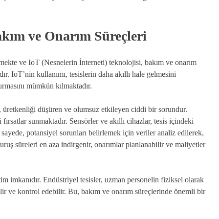
Bakım ve Onarım Süreçleri
ürmekte ve IoT (Nesnelerin İnterneti) teknolojisi, bakım ve onarım
ır. IoT’nin kullanımı, tesislerin daha akıllı hale gelmesini
 kurmasını mümkün kılmaktadır.
ı, üretkenliği düşüren ve olumsuz etkileyen ciddi bir sorundur.
ırsatlar sunmaktadır. Sensörler ve akıllı cihazlar, tesis içindeki
u sayede, potansiyel sorunları belirlemek için veriler analiz edilerek,
ş süreleri en aza indirgenir, onarımlar planlanabilir ve maliyetler
m imkanıdır. Endüstriyel tesisler, uzman personelin fiziksel olarak
lir ve kontrol edebilir. Bu, bakım ve onarım süreçlerinde önemli bir