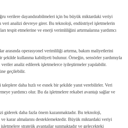
doğru verilere dayandırabilmeleri için bu büyük miktardaki veriyi
 veri analizi devreye girer. Bu teknoloji, endüstriyel işletmelerin
arı tespit etmelerine ve enerji verimliliğini artırmalarına yardımcı
nlar arasında operasyonel verimliliği artırma, bakım maliyetlerini
ir şekilde kullanma kabiliyeti bulunur. Örneğin, sensörler yardımıyla
eriler analiz edilerek işletmelerce iyileştirmeler yapılabilir.
ne geçilebilir.
 taleplere daha hızlı ve esnek bir şekilde yanıt verebilirler. Veri
irlemeye yardımcı olur. Bu da işletmelere rekabet avantajı sağlar ve
lizi giderek daha fazla önem kazanmaktadır. Bu teknoloji,
nı ve karar almalarını desteklemektedir. Büyük miktardaki veriyi
, işletmelere stratejik avantajlar sunmaktadır ve gelecekteki