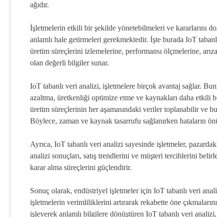
ağıdır.
İşletmelerin etkili bir şekilde yönetebilmeleri ve kararlarını 
anlamlı hale getirmeleri gerekmektedir. İşte burada IoT tabanlı
üretim süreçlerini izlemelerine, performansı ölçmelerine, arızal
olan değerli bilgiler sunar.
IoT tabanlı veri analizi, işletmelere birçok avantaj sağlar. Bu
azaltma, üretkenliği optimize etme ve kaynakları daha etkili b
üretim süreçlerinin her aşamasındaki veriler toplanabilir ve bu v
Böylece, zaman ve kaynak tasarrufu sağlanırken hataların önü
Ayrıca, IoT tabanlı veri analizi sayesinde işletmeler, pazardaki
analizi sonuçları, satış trendlerini ve müşteri tercihlerini bel
karar alma süreçlerini güçlendirir.
Sonuç olarak, endüstriyel işletmeler için IoT tabanlı veri ana
işletmelerin verimliliklerini artırarak rekabette öne çıkmaları
işleyerek anlamlı bilgilere dönüştüren IoT tabanlı veri analizi