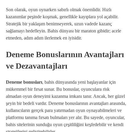
Son olarak, oyun oynarken sabırlı olmak önemlidir. Hızlı
kazanımlar peşinde koşmak, genellikle kayıplara yol açabilir.
Stratejik bir yaklaşım benimseyerek, uzun vadede kazanç
sağlamayı hedefleyin. Bahis dünyası bir maraton gibidir; acele
etmeden, adım adım ilerlemek en iyisidir.
Deneme Bonuslarının Avantajları
ve Dezavantajları
Deneme bonusları
, bahis dünyasında yeni başlayanlar için
mükemmel bir fırsat sunar. Bu bonuslar, oyunculara risk
almadan oyun deneyimi kazanma imkanı tanır. Ancak, her güzel
şeyin bir bedeli vardır. Deneme bonuslarının avantajları arasında,
kullanıcıların gerçek para yatırmadan oyun oynayabilmeleri ve
platformu tanıma fırsatı bulmaları yer alır. Bu sayede, oyuncular,
bahis sitelerinin sunduğu oyun çeşitliliğini keşfedebilir ve kendi
stratejilerini geliştirebilirler.