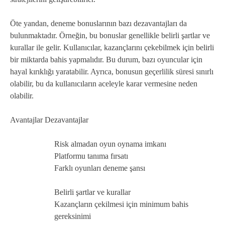
Öte yandan, deneme bonuslarının bazı dezavantajları da
bulunmaktadır. Örneğin, bu bonuslar genellikle belirli şartlar ve
kurallar ile gelir. Kullanıcılar, kazançlarını çekebilmek için belirli
bir miktarda bahis yapmalıdır. Bu durum, bazı oyuncular için
hayal kırıklığı yaratabilir. Ayrıca, bonusun geçerlilik süresi sınırlı
olabilir, bu da kullanıcıların aceleyle karar vermesine neden
olabilir.
Avantajlar Dezavantajlar
Risk almadan oyun oynama imkanı
Platformu tanıma fırsatı
Farklı oyunları deneme şansı
Belirli şartlar ve kurallar
Kazançların çekilmesi için minimum bahis
gereksinimi