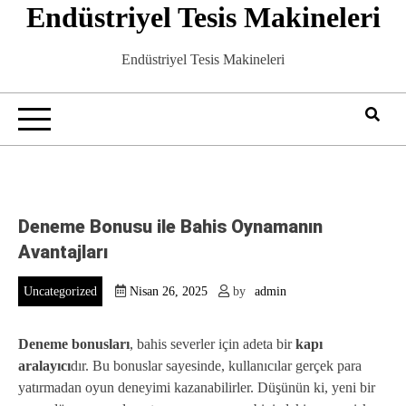
Endüstriyel Tesis Makineleri
Skip
to
content
Endüstriyel Tesis Makineleri
Deneme Bonusu ile Bahis Oynamanın
Avantajları
Uncategorized
Nisan 26, 2025
by
admin
Deneme bonusları
, bahis severler için adeta bir
kapı
aralayıcı
dır. Bu bonuslar sayesinde, kullanıcılar gerçek para
yatırmadan oyun deneyimi kazanabilirler. Düşünün ki, yeni bir