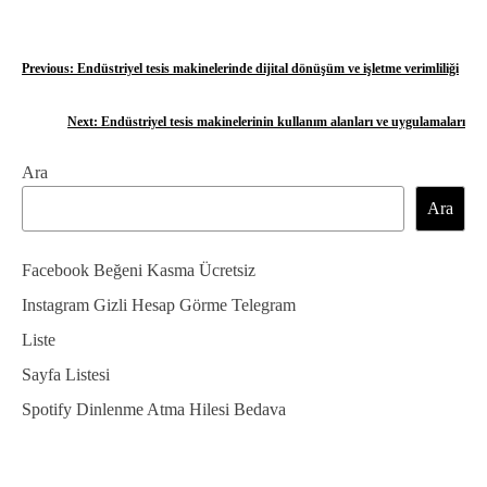
Y
Previous:
Endüstriyel tesis makinelerinde dijital dönüşüm ve işletme verimliliği
a
Next:
Endüstriyel tesis makinelerinin kullanım alanları ve uygulamaları
z
Ara
ı
Ara
g
e
Facebook Beğeni Kasma Ücretsiz
z
Instagram Gizli Hesap Görme Telegram
Liste
i
Sayfa Listesi
n
Spotify Dinlenme Atma Hilesi Bedava
m
e