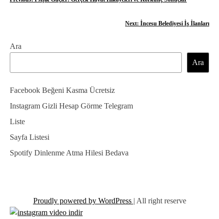
Y
a
Next:
İncesu Belediyesi İş İlanları
z
Ara
ı
Ara
g
e
Facebook Beğeni Kasma Ücretsiz
z
Instagram Gizli Hesap Görme Telegram
Liste
i
Sayfa Listesi
n
Spotify Dinlenme Atma Hilesi Bedava
m
e
s
Proudly powered by WordPress
|
All right reserve
i