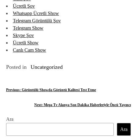
Ücretli Şov
Whatsapp Ücretli Show
Telegram Görüntülü Şov
Telegram Show
Skype Şov
Ücretli Show
Canlı Cam Show
Posted in
Uncategorized
Y
Previous:
Görüntülü Showda Görüntü Kalitesi Test Etme
a
Next:
Mega Tv Alanya Son Dakika Haberleriyle Öncü Yayıncı
z
Ara
ı
Ara
g