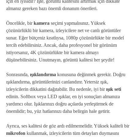
için en iyisidir? İşte, görüntü kalitesini artırmak için dikkate
almanız gereken bazı önemli donanım önerileri.
Öncelikle, bir
kamera
seçimi yapmalısınız. Yüksek
çözünürlüklü bir kamera, izleyicilere net ve canlı görüntüler
sunar. Eğer bütçeniz kısıtlıysa, 1080p çözünürlükte bir model
tercih edebilirsiniz. Ancak, daha profesyonel bir görünüm
istiyorsanız, 4K çözünürlükte bir kamera almayı
düşünebilirsiniz. Unutmayın, görüntü kalitesi her şeydir!
Sonrasında,
ışıklandırma
konusuna değinmek gerekir. Doğru
ışıklandırma, görüntülerinizi canlandırır. Yetersiz ışık,
izleyicilerin dikkatini dağıtabilir. Bu nedenle, iyi bir
ışık seti
edinin. Softbox veya LED ışıklar, en iyi sonuçları almanıza
yardımcı olur. Işıklarınızı doğru açılarda yerleştirmek de
önemlidir; bu, yüz hatlarınızı daha belirgin hale getirir.
Ayrıca, ses kalitesi de göz ardı edilmemelidir. Yüksek kaliteli bir
mikrofon
kullanmak, izleyicilerin tüm detayları duymasını