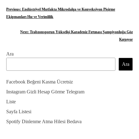
Y
Previous:
Endüstriyel Mutfakta Mikrodalga ve Konveksiyon Pişirme
Ekipmanları Hız ve Verimlilik
a
z
Next:
Trabzonsporun Yükselişi Karadeniz Fırtınası Şampiyonluğa Göz
Kırpıyor
ı
g
Ara
Ara
e
z
Facebook Beğeni Kasma Ücretsiz
i
Instagram Gizli Hesap Görme Telegram
n
Liste
m
Sayfa Listesi
e
Spotify Dinlenme Atma Hilesi Bedava
s