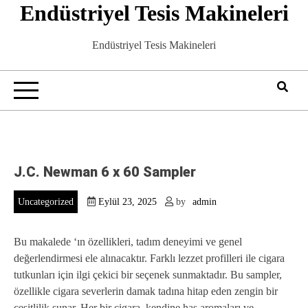
Endüstriyel Tesis Makineleri
Skip
to
content
Endüstriyel Tesis Makineleri
J.C. Newman 6 x 60 Sampler
Uncategorized
Eylül 23, 2025
by
admin
Bu makalede ‘ın özellikleri, tadım deneyimi ve genel
değerlendirmesi ele alınacaktır. Farklı lezzet profilleri ile cigara
tutkunları için ilgi çekici bir seçenek sunmaktadır. Bu sampler,
özellikle cigara severlerin damak tadına hitap eden zengin bir
çeşitlilik sunar. Her bir cigara, kendine has aromaları ve