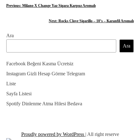
Y
Previous:
Milano X Change Yaz Sigara Karpuz Aromalı
a
Next:
Rocks Clove Sigarillo – 10’s – Karanfil Aromalı
z
Ara
ı
Ara
g
e
Facebook Beğeni Kasma Ücretsiz
z
Instagram Gizli Hesap Görme Telegram
Liste
i
Sayfa Listesi
n
Spotify Dinlenme Atma Hilesi Bedava
m
e
s
Proudly powered by WordPress
|
All right reserve