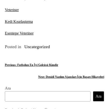
Veteriner
Kedi Kısırlaştırma
Esentepe Veteriner
Posted in
Uncategorized
Y
Previous:
Futbolun En İyi Golcüsü Kimdir
a
Next:
Denizli Yazılım Ajansları İçin Başarı Hikayeleri
z
Ara
ı
Ara
g