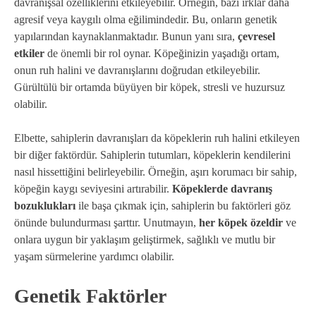
davranışsal özelliklerini etkileyebilir. Örneğin, bazı ırklar daha
agresif veya kaygılı olma eğilimindedir. Bu, onların genetik
yapılarından kaynaklanmaktadır. Bunun yanı sıra,
çevresel
etkiler
de önemli bir rol oynar. Köpeğinizin yaşadığı ortam,
onun ruh halini ve davranışlarını doğrudan etkileyebilir.
Gürültülü bir ortamda büyüyen bir köpek, stresli ve huzursuz
olabilir.
Elbette, sahiplerin davranışları da köpeklerin ruh halini etkileyen
bir diğer faktördür. Sahiplerin tutumları, köpeklerin kendilerini
nasıl hissettiğini belirleyebilir. Örneğin, aşırı korumacı bir sahip,
köpeğin kaygı seviyesini artırabilir.
Köpeklerde davranış
bozuklukları
ile başa çıkmak için, sahiplerin bu faktörleri göz
önünde bulundurması şarttır. Unutmayın,
her köpek özeldir
ve
onlara uygun bir yaklaşım geliştirmek, sağlıklı ve mutlu bir
yaşam sürmelerine yardımcı olabilir.
Genetik Faktörler