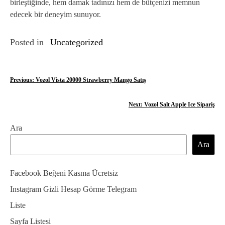
birleştiğinde, hem damak tadınızı hem de bütçenizi memnun
edecek bir deneyim sunuyor.
Posted in
Uncategorized
Y
Previous:
Vozol Vista 20000 Strawberry Mango Satış
a
Next:
Vozol Salt Apple Ice Sipariş
z
Ara
ı
Ara
g
e
Facebook Beğeni Kasma Ücretsiz
z
Instagram Gizli Hesap Görme Telegram
Liste
i
Sayfa Listesi