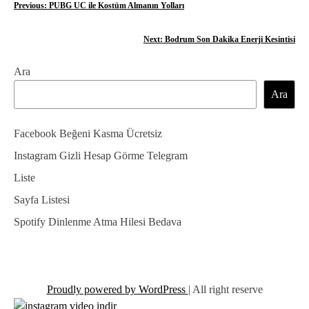
Y
Previous:
PUBG UC ile Kostüm Almanın Yolları
a
Next:
Bodrum Son Dakika Enerji Kesintisi
z
Ara
ı
Ara
g
e
Facebook Beğeni Kasma Ücretsiz
z
Instagram Gizli Hesap Görme Telegram
Liste
i
Sayfa Listesi
n
Spotify Dinlenme Atma Hilesi Bedava
m
e
s
Proudly powered by WordPress
|
All right reserve
i