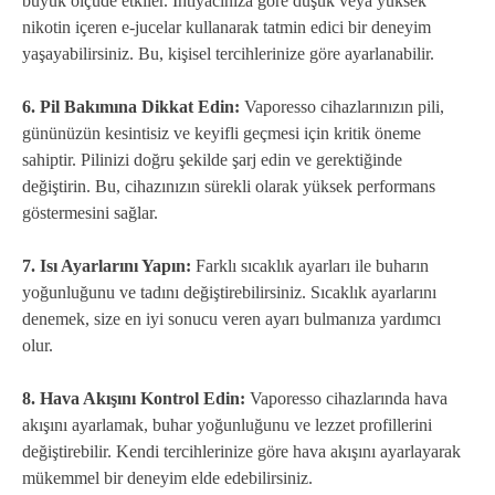
büyük ölçüde etkiler. İhtiyacınıza göre düşük veya yüksek
nikotin içeren e-jucelar kullanarak tatmin edici bir deneyim
yaşayabilirsiniz. Bu, kişisel tercihlerinize göre ayarlanabilir.
6. Pil Bakımına Dikkat Edin:
Vaporesso cihazlarınızın pili,
gününüzün kesintisiz ve keyifli geçmesi için kritik öneme
sahiptir. Pilinizi doğru şekilde şarj edin ve gerektiğinde
değiştirin. Bu, cihazınızın sürekli olarak yüksek performans
göstermesini sağlar.
7. Isı Ayarlarını Yapın:
Farklı sıcaklık ayarları ile buharın
yoğunluğunu ve tadını değiştirebilirsiniz. Sıcaklık ayarlarını
denemek, size en iyi sonucu veren ayarı bulmanıza yardımcı
olur.
8. Hava Akışını Kontrol Edin:
Vaporesso cihazlarında hava
akışını ayarlamak, buhar yoğunluğunu ve lezzet profillerini
değiştirebilir. Kendi tercihlerinize göre hava akışını ayarlayarak
mükemmel bir deneyim elde edebilirsiniz.