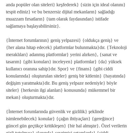
anda popüler olan siteleri} keşfederek} {sizin için ideal olanını}
tespit ediniz} ve bu benzersiz dijital mekanların} sağladığı
muazzam fırsatların} {tam olarak faydasından} istifade
sağlamaya başlayabilirsiniz}.
{İnternet forumlarının} geniş yelpazesi} {oldukça geniş} ve
{her alana hitap edecek} platformlar bulunmakta}dır. {Teknoloji
meraklıları} adanmış platformlar} yerini alırken}, {sanat ve
tasarım} {gibi konuları} inceleyen} platformlar} {da} yüksek
kullanıcı oranına sahip}dır. Spor} ve {finans} {gibi ciddi
konularında} oluşturulan siteler} geniş bir kitlenin} {hayatında}
değişim yaratmakta}dir. Bu geniş yelpaze nedeniyle} böyle
siteler} {herkesin ilgi alanları} konusunda} mükemmel bir
mekan} oluşturmakta}dır.
{İnternet forumlarında güvenlik ve gizlilik} şeklinde
isimlenebilecek} konular} {çağın ihtiyaçları} {gereğince}
güncel gün geçtikçe kritikleşen} {bir hal almıştır}. Özel verilerin
gizli tutulması} alanında} çevrimiçi ortamlarda} {ciddi