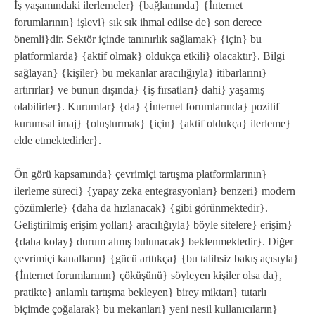
İş yaşamındaki ilerlemeler} {bağlamında} {İnternet
forumlarının} işlevi} sık sık ihmal edilse de} son derece
önemli}dir. Sektör içinde tanınırlık sağlamak} {için} bu
platformlarda} {aktif olmak} oldukça etkili} olacaktır}. Bilgi
sağlayan} {kişiler} bu mekanlar aracılığıyla} itibarlarını}
artırırlar} ve bunun dışında} {iş fırsatları} dahi} yaşamış
olabilirler}. Kurumlar} {da} {İnternet forumlarında} pozitif
kurumsal imaj} {oluşturmak} {için} {aktif oldukça} ilerleme}
elde etmektedirler}.
Ön görü kapsamında} çevrimiçi tartışma platformlarının}
ilerleme süreci} {yapay zeka entegrasyonları} benzeri} modern
çözümlerle} {daha da hızlanacak} {gibi görünmektedir}.
Geliştirilmiş erişim yolları} aracılığıyla} böyle sitelere} erişim}
{daha kolay} durum almış bulunacak} beklenmektedir}. Diğer
çevrimiçi kanalların} {gücü arttıkça} {bu talihsiz bakış açısıyla}
{İnternet forumlarının} çöküşünü} söyleyen kişiler olsa da},
pratikte} anlamlı tartışma bekleyen} birey miktarı} tutarlı
biçimde çoğalarak} bu mekanları} yeni nesil kullanıcıların}