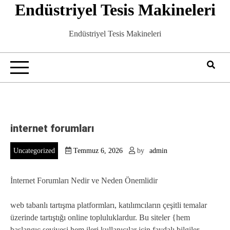
Endüstriyel Tesis Makineleri
Skip
to
content
Endüstriyel Tesis Makineleri
internet forumları
Uncategorized
Temmuz 6, 2026
by
admin
İnternet Forumları Nedir ve Neden Önemlidir
web tabanlı tartışma platformları, katılımcıların çeşitli temalar
üzerinde tartıştığı online topluluklardur. Bu siteler {hem
başlangıç seviyesi hem ileri kullanıcılar için faydalı bilgiler