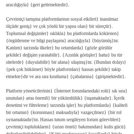
aracılığıyla} {geri getirmektedir}.
Çevrimiçi tartışma platformlarının sosyal etkileri} inanılmaz
ölçüde geniş} ve çok yönlü bir yapısı olan} bir süreçtir}.
Toplumsal değişimler} sıklıkla} bu platformlarda köklenen}
{örgütlenme ve bilgi paylaşımı} aracılığıyla} {büyümüş}tır.
Katılım} tarzında ilkeler} bu ortamlarda} {gözle görülür
şekilde} değişim yaratabilir}. {Azınlık görüşler} hatta} bu tür
sitelerde} {duyulabilir} bir alana} ulaşmış}tır. {Bundan dolayı}
{pek çok hükümet} böyle platformları} hassas şekilde} takip
etmekte}dir ve ara sıra kısıtlama} {çabalarına} {girişmektedir}.
Platform yöneticilerinin} {İnternet forumlarındaki rolü} sık sıra}
unutulan} ama önemli} bir yükümlülük} {taşımaktadır}. İçerik
denetimi ve filtreleme} tarzında işler} bu platformlarda} {kaliteli
bir ortamın} {korunması} maksadıyla} vazgeçilmez} {bir rol
oynamaktadır}tır. Hassas tutum sergileyen forum görevlileri}
çevrimiçi toplulukların} {uzun ömrü} bakımından} kulis gücü}
değerlendirilebilirler}. {Kötü moderasyon} koşullarda} böyle