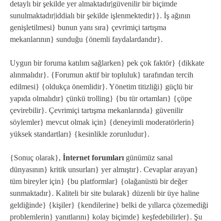
detaylı bir şekilde yer almaktadır|güvenilir bir biçimde
sunulmaktadır|iddialı bir şekilde işlenmektedir}}. İş ağının
genişletilmesi} bunun yanı sıra} çevrimiçi tartışma
mekanlarının} sunduğu {önemli faydalardandır}.
Uygun bir foruma katılım sağlarken} pek çok faktör} {dikkate
alınmalıdır}. {Forumun aktif bir topluluk} tarafından tercih
edilmesi} {oldukça önemlidir}. Yönetim titizliği} güçlü bir
yapıda olmalıdır} çünkü trolling} {bu tür ortamları} {çöpe
çevirebilir}. Çevrimiçi tartışma mekanlarında} güvenilir
söylemler} mevcut olmak için} {deneyimli moderatörlerin}
yüksek standartları} {kesinlikle zorunludur}.
{Sonuç olarak},
İnternet forumları
günümüz sanal
dünyasının} kritik unsurları} yer almıştır}. Cevaplar arayan}
tüm bireyler için} {bu platformlar} {olağanüstü bir değer
sunmaktadır}. Kaliteli bir site bularak} düzenli bir üye haline
geldiğinde} {kişiler} {kendilerine} belki de yıllarca çözemediği
problemlerin} yanıtlarını} kolay biçimde} keşfedebilirler}. Şu