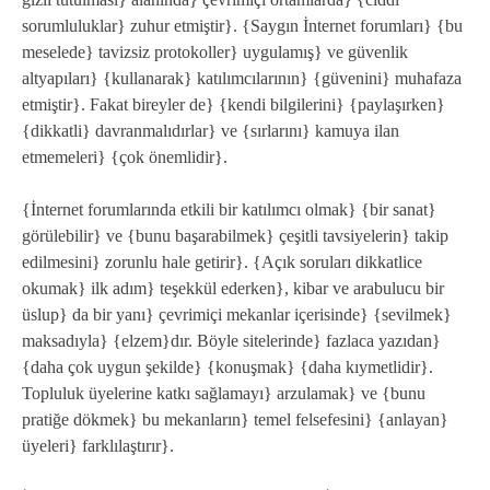
sorumluluklar} zuhur etmiştir}. {Saygın İnternet forumları} {bu
meselede} tavizsiz protokoller} uygulamış} ve güvenlik
altyapıları} {kullanarak} katılımcılarının} {güvenini} muhafaza
etmiştir}. Fakat bireyler de} {kendi bilgilerini} {paylaşırken}
{dikkatli} davranmalıdırlar} ve {sırlarını} kamuya ilan
etmemeleri} {çok önemlidir}.
{İnternet forumlarında etkili bir katılımcı olmak} {bir sanat}
görülebilir} ve {bunu başarabilmek} çeşitli tavsiyelerin} takip
edilmesini} zorunlu hale getirir}. {Açık soruları dikkatlice
okumak} ilk adım} teşekkül ederken}, kibar ve arabulucu bir
üslup} da bir yanı} çevrimiçi mekanlar içerisinde} {sevilmek}
maksadıyla} {elzem}dır. Böyle sitelerinde} fazlaca yazıdan}
{daha çok uygun şekilde} {konuşmak} {daha kıymetlidir}.
Topluluk üyelerine katkı sağlamayı} arzulamak} ve {bunu
pratiğe dökmek} bu mekanların} temel felsefesini} {anlayan}
üyeleri} farklılaştırır}.