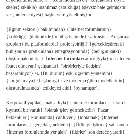
siteler} sıklıkla} inanılmaz çabukluğa} işlevsiz hale gelmiş}tir
ve {binlerce üyesi} başka yere yöneltmiş}tir.
{Eğitim sektörü} bakımından} {İnternet forumlarının}
{kritikliği} günümüzde} müthiş biçimde} {artmıştır}. Araştırma
grupları} bu platformlarda} proje işbirliği} {gerçekleştirerek}
buluşların} pratik alana} entegrasyonunda} {belirgin katkı}
oluşturmaktadırlar}.
İnternet forumları
aracılığıyla} mesafeden
ibaret olmayan} çalışanlar} {birbirleriyle iletişim}
başarabiliyor}lar. {Bu durum} eski öğretim yöntemini}
{sorgulamaya} {başlamış}tır ve modern eğitim modellerinin}
oluşturulmasında} tetikleyici etki} {oynamıştır}.
Korporatif yapılar} maksadıyla} {İnternet forumları} sık sıra}
kıymetli bir varlık} {olarak işlev görmektedir}. Pazar
beklentileri} konusunda} canlı veri} {toplamak} {İnternet
forumlarıyla} gerçekleşmektedir}. {Ürün geliştirme} sahasında}
{İnternet forumlarında yer alan} {fikirler} son derece yararlı}