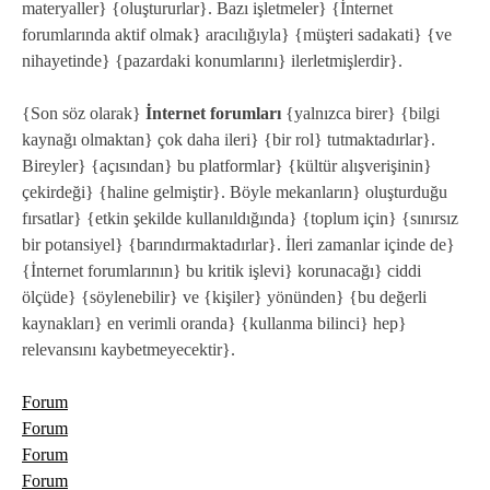
materyaller} {oluştururlar}. Bazı işletmeler} {İnternet
forumlarında aktif olmak} aracılığıyla} {müşteri sadakati} {ve
nihayetinde} {pazardaki konumlarını} ilerletmişlerdir}.
{Son söz olarak}
İnternet forumları
{yalnızca birer} {bilgi
kaynağı olmaktan} çok daha ileri} {bir rol} tutmaktadırlar}.
Bireyler} {açısından} bu platformlar} {kültür alışverişinin}
çekirdeği} {haline gelmiştir}. Böyle mekanların} oluşturduğu
fırsatlar} {etkin şekilde kullanıldığında} {toplum için} {sınırsız
bir potansiyel} {barındırmaktadırlar}. İleri zamanlar içinde de}
{İnternet forumlarının} bu kritik işlevi} korunacağı} ciddi
ölçüde} {söylenebilir} ve {kişiler} yönünden} {bu değerli
kaynakları} en verimli oranda} {kullanma bilinci} hep}
relevansını kaybetmeyecektir}.
Forum
Forum
Forum
Forum