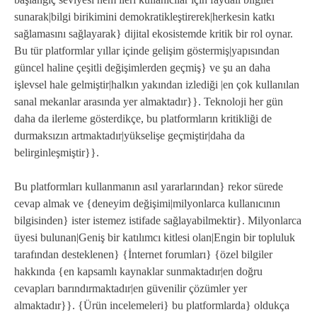
sunarak|bilgi birikimini demokratikleştirerek|herkesin katkı
sağlamasını sağlayarak} dijital ekosistemde kritik bir rol oynar.
Bu tür platformlar yıllar içinde gelişim göstermiş|yapısından
güncel haline çeşitli değişimlerden geçmiş} ve şu an daha
işlevsel hale gelmiştir|halkın yakından izlediği |en çok kullanılan
sanal mekanlar arasında yer almaktadır}}. Teknoloji her gün
daha da ilerleme gösterdikçe, bu platformların kritikliği de
durmaksızın artmaktadır|yükselişe geçmiştir|daha da
belirginleşmiştir}}.
Bu platformları kullanmanın asıl yararlarından} rekor sürede
cevap almak ve {deneyim değişimi|milyonlarca kullanıcının
bilgisinden} ister istemez istifade sağlayabilmektir}. Milyonlarca
üyesi bulunan|Geniş bir katılımcı kitlesi olan|Engin bir topluluk
tarafından desteklenen} {İnternet forumları} {özel bilgiler
hakkında {en kapsamlı kaynaklar sunmaktadır|en doğru
cevapları barındırmaktadır|en güvenilir çözümler yer
almaktadır}}. {Ürün incelemeleri} bu platformlarda} oldukça