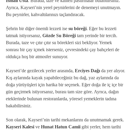
İsmail Usta
. Burada, taze ve kaliteli pastırmalar bulabilirsiniz.
Ayrıca, Kayseri’nin yerel peynirlerini de denemeyi unutmayın.
Bu peynirler, kahvaltılarınızı taçlandıracak.
Şehrin bir diğer önemli lezzeti ise
su böreği
. Eğer bu lezzeti
tatmak istiyorsanız,
Gözde Su Böreği
tam yerinde bir tercih.
Burada, taze ve çıtır çıtır su börekleri sizi bekliyor. Yemek
sonrası bir çay içmek isterseniz, çevresindeki çay bahçeleri de
oldukça hoş bir atmosfer sunuyor.
Kayseri’de gezilecek yerler arasında,
Erciyes Dağı
da yer alıyor.
Kış aylarında kayak yapabileceğiniz bu dağ, yaz aylarında da
doğa yürüyüşleri için harika bir seçenek. Eğer doğa ile iç içe bir
gün geçirmek istiyorsanız, burası tam size göre. Ayrıca, dağın
eteklerinde bulunan restoranlarda, yöresel yemeklerin tadına
bakabilirsiniz.
Son olarak, Kayseri’nin tarihi mekanlarını da unutmamak gerek.
Kayseri Kalesi
ve
Hunat Hatun Camii
gibi yerler, hem tarihi