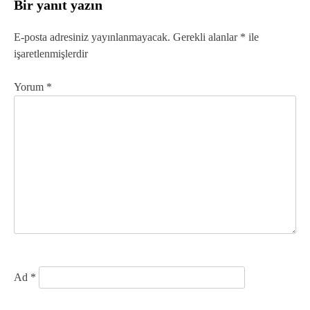
Bir yanıt yazın
ı
g
E-posta adresiniz yayınlanmayacak.
Gerekli alanlar
*
ile
işaretlenmişlerdir
e
z
Yorum
*
i
n
m
e
s
i
Ad
*